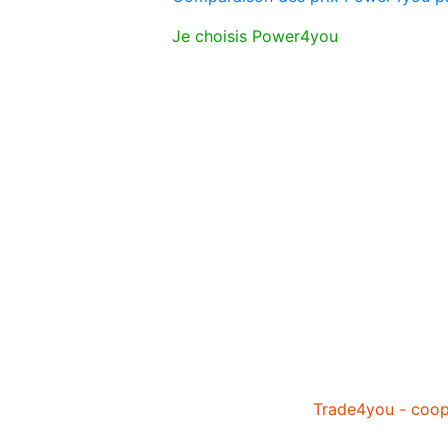
Je choisis Power4you
Trade4you - coopé