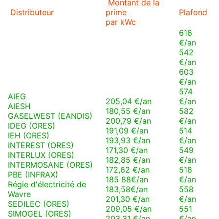
Montant de la
Distributeur
prime
Plafond
par kWc
616
€/an
542
€/an
603
€/an
574
AIEG
205,04 €/an
€/an
AIESH
180,55 €/an
582
GASELWEST (EANDIS)
200,79 €/an
€/an
IDEG (ORES)
191,09 €/an
514
IEH (ORES)
193,93 €/an
€/an
INTEREST (ORES)
171,30 €/an
549
INTERLUX (ORES)
182,85 €/an
€/an
INTERMOSANE (ORES)
172,62 €/an
518
PBE (INFRAX)
185 88€/an
€/an
Régie d'électricité de
183,58€/an
558
Wavre
201,30 €/an
€/an
SEDILEC (ORES)
209,05 €/an
551
SIMOGEL (ORES)
203,31 €/an
€/an