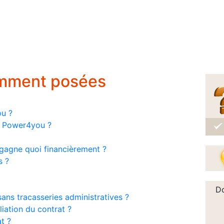
emment posées
ou ?
ar Power4you ?
gagne quoi financièrement ?
s ?
Do
ans tracasseries administratives ?
liation du contrat ?
t ?