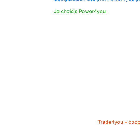
Je choisis Power4you
Trade4you - coopé