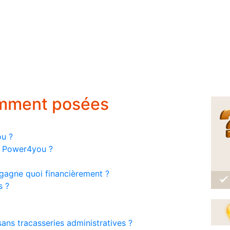
emment posées
ou ?
ar Power4you ?
gagne quoi financièrement ?
s ?
ans tracasseries administratives ?